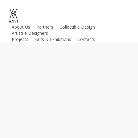
Skip
to
main
About Us
Partners
Collectible Design
content
Artisti e Designers
Projects
Fairs & Exhibitions
Contacts